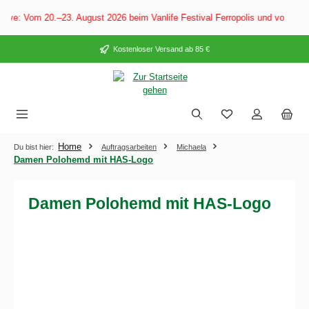
alt springen
ive: Vom 20.–23. August 2026 beim Vanlife Festival Ferropolis und vom 28.
Kostenloser Versand ab 85 €
Home
Du bist hier:
Auftragsarbeiten
Michaela
Damen Polohemd mit HAS-Logo
Damen Polohemd mit HAS-Logo
Bildergalerie überspringen