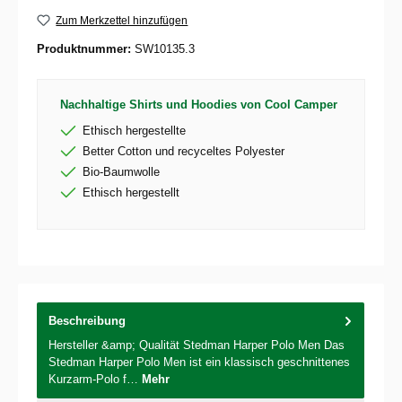
Zum Merkzettel hinzufügen
Produktnummer:
SW10135.3
Nachhaltige Shirts und Hoodies von Cool Camper
Ethisch hergestellte
Better Cotton und recyceltes Polyester
Bio-Baumwolle
Ethisch hergestellt
Beschreibung
Hersteller &amp; Qualität Stedman Harper Polo Men Das
Stedman Harper Polo Men ist ein klassisch geschnittenes
Kurzarm-Polo f…
Mehr