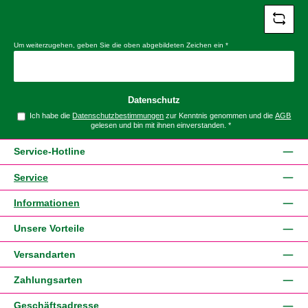
Um weiterzugehen, geben Sie die oben abgebildeten Zeichen ein
*
Datenschutz
Ich habe die
Datenschutzbestimmungen
zur Kenntnis genommen und die
AGB
gelesen und bin mit ihnen einverstanden.
*
Service-Hotline
Service
Informationen
Unsere Vorteile
Versandarten
Zahlungsarten
Geschäftsadresse