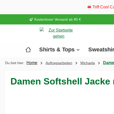
springen
Zur Hauptnavigation springen
🚐 Triff Cool Camper live: Vom 20.
Kostenloser Versand ab 85 €
Shirts & Tops
Sweatshi
Home
Damen
Du bist hier:
Auftragsarbeiten
Michaela
Damen Softshell Jacke
Bildergalerie überspringen