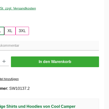
wSt. zzgl. Versandkosten
hlen
L
XL
3XL
ib den gewünschten Wert ein oder benutze die Schaltflächen um die Anzahl zu er
In den Warenkorb
tel hinzufügen
mer:
SW10137.2
ige Shirts und Hoodies von Cool Camper