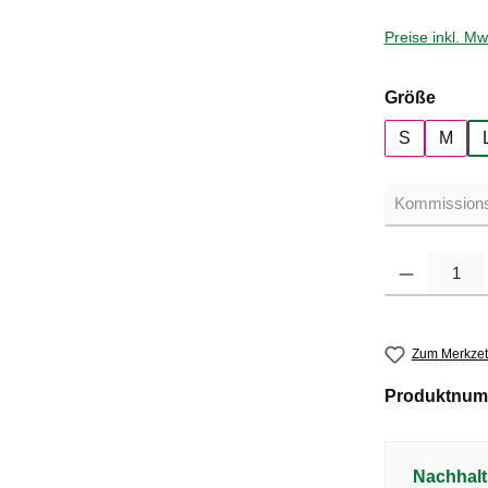
Preise inkl. M
auswä
Größe
S
M
Produkt Anzahl: G
Zum Merkzet
Produktnum
Nachhalt