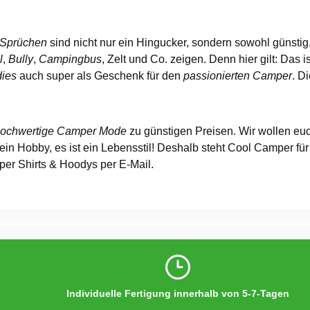
n Sprüchen
sind nicht nur ein Hingucker, sondern sowohl günstig,
l
,
Bully
,
Campingbus
, Zelt und Co. zeigen. Denn hier gilt: Das i
dies
auch super als Geschenk für den
passionierten Camper
. D
 hochwertige Camper Mode
zu günstigen Preisen. Wir wollen eu
 ein Hobby, es ist ein Lebensstil! Deshalb steht Cool Camper f
er Shirts & Hoodys per E-Mail.
Individuelle Fertigung innerhalb von 5-7-Tagen