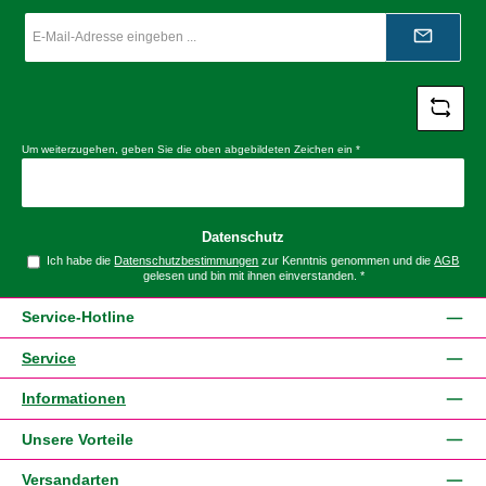
E-
Mail-
Adresse
*
Um weiterzugehen, geben Sie die oben abgebildeten Zeichen ein
*
Datenschutz
Ich habe die
Datenschutzbestimmungen
zur Kenntnis genommen und die
AGB
gelesen und bin mit ihnen einverstanden.
*
Service-Hotline
Service
Informationen
Unsere Vorteile
Versandarten