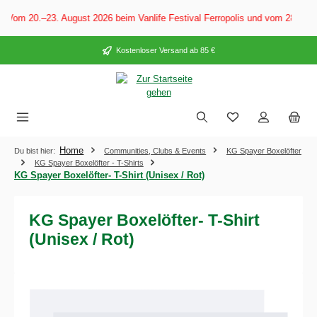
alt springen
 Vom 20.–23. August 2026 beim Vanlife Festival Ferropolis und vom 28. Aug
Kostenloser Versand ab 85 €
Home
Du bist hier:
Communities, Clubs & Events
KG Spayer Boxelöfter
KG Spayer Boxelöfter - T-Shirts
KG Spayer Boxelöfter- T-Shirt (Unisex / Rot)
KG Spayer Boxelöfter- T-Shirt
(Unisex / Rot)
Bildergalerie überspringen