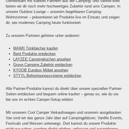
Gemeinsam mit starken Partnern aus der Camping- und Vanlife-Welt
bieten wir dir noch mehr hochwertiges Zubehör rund ums Campen. In
unserer Outdoor Lounge – unserem begehbaren Camping-
Wohnzimmer – präsentieren wir Produkte live im Einsatz und zeigen
dir, wie modernes Camping heute funktioniert.
Zu unseren Partnern gehören unter anderem:
MAWII Trinkbecher kaufen
Bent Produkte entdecken
LAYZEE Campingküchen ansehen
Grove Camping Zubehör entdecken
KYOOB Eurobox Möbel ansehen
STYYL Befestigungssysteme entdecken
Alle Partner-Produkte kannst du direkt über unsere speziellen Partner-
Seiten entdecken und bequem online kaufen – genau so, wie du sie
bei uns im echten Camper-Setup erlebst.
Mit unserem Cool Camper Verkaufswagen und unserem ausgebauten
Van sind wir das ganze Jahr über auf Campingplätzen, Vanlife Events,
Festivals und Messen unterwegs. Dort kannst du unsere Produkte
nicht nur sehen, sondern direkt erleben, anfassen und ausprobieren.