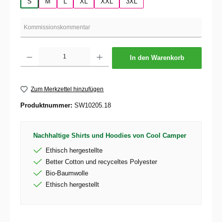
S
M
L
XL
XXL
3XL
Produkt Anzahl: Gib den gewünschten Wert ein oder benutze die Schaltflächen um die 
In den Warenkorb
Zum Merkzettel hinzufügen
Produktnummer:
SW10205.18
Nachhaltige Shirts und Hoodies von Cool Camper
Ethisch hergestellte
Better Cotton und recyceltes Polyester
Bio-Baumwolle
Ethisch hergestellt