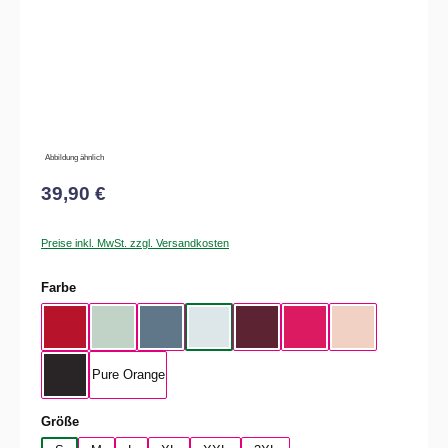
Abbildung ähnlich
39,90 €
Preise inkl. MwSt. zzgl. Versandkosten
auswählen
Farbe
Rot
Aqua Green
Nordic Blue
Pure Sky
Dark Cherry
Magenta Pink
Soft Rose
Pure Orange
Black Pure
auswählen
Größe