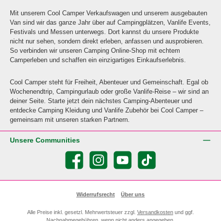
Mit unserem Cool Camper Verkaufswagen und unserem ausgebauten
Van sind wir das ganze Jahr über auf Campingplätzen, Vanlife Events,
Festivals und Messen unterwegs. Dort kannst du unsere Produkte
nicht nur sehen, sondern direkt erleben, anfassen und ausprobieren.
So verbinden wir unseren Camping Online-Shop mit echtem
Camperleben und schaffen ein einzigartiges Einkaufserlebnis.
Cool Camper steht für Freiheit, Abenteuer und Gemeinschaft. Egal ob
Wochenendtrip, Campingurlaub oder große Vanlife-Reise – wir sind an
deiner Seite. Starte jetzt dein nächstes Camping-Abenteuer und
entdecke Camping Kleidung und Vanlife Zubehör bei Cool Camper –
gemeinsam mit unseren starken Partnern.
Unsere Communities
Facebook
Instagram
YouTube
TikTok
Widerrufsrecht
Über uns
Alle Preise inkl. gesetzl. Mehrwertsteuer zzgl.
Versandkosten
und ggf.
Nachnahmegebühren, wenn nicht anders angegeben.