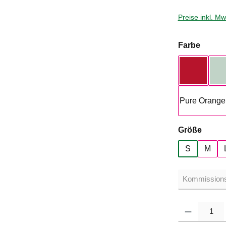
Preise inkl. M
auswä
Farbe
Rot
Pure Orange
auswä
Größe
S
M
Produkt Anzahl: G