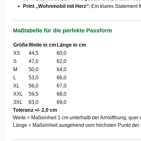
Print „Wohnmobil mit Herz“
: Ein klares Statement
Maßtabelle für die perfekte Passform
Größe
Weite in cm
Länge in cm
XS
44,5
60,0
S
47,0
62,0
M
50,0
64,0
L
53,0
66,0
XL
56,0
67,0
XXL
59,5
68,0
3XL
63,0
69,0
Toleranz +/- 2,0 cm
Weite = Maßeinheit 1 cm unterhalb der Armöffnung, quer 
Länge = Maßeinheit ausgehend vom höchsten Punkt der S