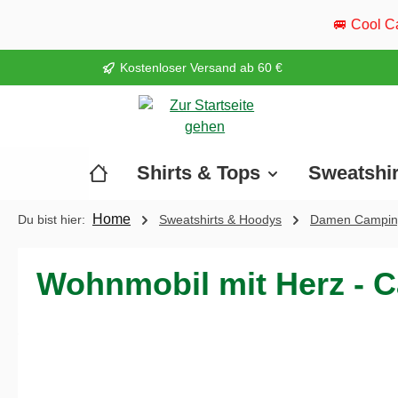
springen
Zur Hauptnavigation springen
🚐 Cool Camper ist wieder unte
Kostenloser Versand ab 60 €
Shirts & Tops
Sweatshi
Home
Du bist hier:
Sweatshirts & Hoodys
Damen Campin
Wohnmobil mit Herz - 
Bildergalerie überspringen