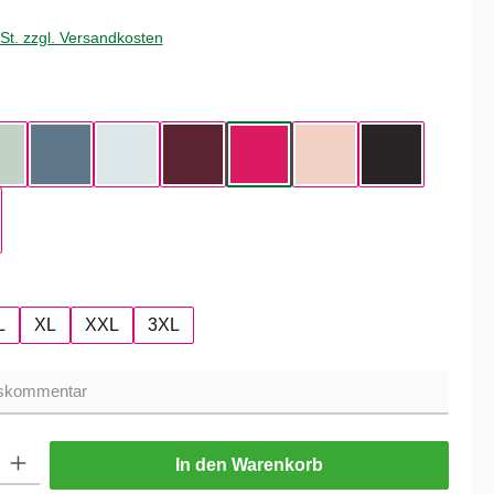
wSt. zzgl. Versandkosten
hlen
Aqua Green
Nordic Blue
Pure Sky
Dark Cherry
Magenta Pink
Soft Rose
Black Pure
hlen
L
XL
XXL
3XL
ib den gewünschten Wert ein oder benutze die Schaltflächen um die Anzahl zu er
In den Warenkorb