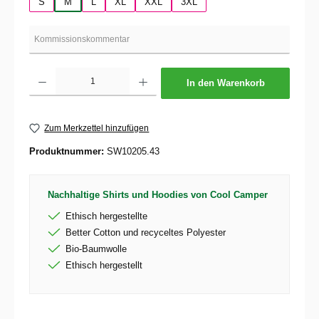
S
M
L
XL
XXL
3XL
Produkt Anzahl: Gib den gewünschten Wert ein oder benutze die Schaltflächen um die 
In den Warenkorb
Zum Merkzettel hinzufügen
Produktnummer:
SW10205.43
Nachhaltige Shirts und Hoodies von Cool Camper
Ethisch hergestellte
Better Cotton und recyceltes Polyester
Bio-Baumwolle
Ethisch hergestellt