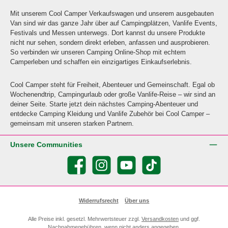
Mit unserem Cool Camper Verkaufswagen und unserem ausgebauten
Van sind wir das ganze Jahr über auf Campingplätzen, Vanlife Events,
Festivals und Messen unterwegs. Dort kannst du unsere Produkte
nicht nur sehen, sondern direkt erleben, anfassen und ausprobieren.
So verbinden wir unseren Camping Online-Shop mit echtem
Camperleben und schaffen ein einzigartiges Einkaufserlebnis.
Cool Camper steht für Freiheit, Abenteuer und Gemeinschaft. Egal ob
Wochenendtrip, Campingurlaub oder große Vanlife-Reise – wir sind an
deiner Seite. Starte jetzt dein nächstes Camping-Abenteuer und
entdecke Camping Kleidung und Vanlife Zubehör bei Cool Camper –
gemeinsam mit unseren starken Partnern.
Unsere Communities
Facebook
Instagram
YouTube
TikTok
Widerrufsrecht
Über uns
Alle Preise inkl. gesetzl. Mehrwertsteuer zzgl.
Versandkosten
und ggf.
Nachnahmegebühren, wenn nicht anders angegeben.