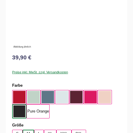
Abbildung ähnlich
39,90 €
Preise inkl. MwSt. zzgl. Versandkosten
auswählen
Farbe
Rot
Aqua Green
Nordic Blue
Pure Sky
Dark Cherry
Magenta Pink
Soft Rose
Pure Orange
Black Pure
auswählen
Größe