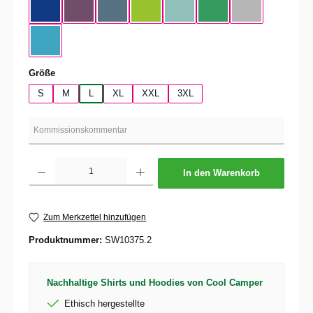
Cobalt Blue
Radiant Purple
Stone Blue
Orchid Green
Millennial Mint
Kelly Green
Pacific Gray
Swimming Pool
auswählen
Größe
S
M
L
XL
XXL
3XL
Produkt Anzahl: Gib den gewünschten Wert ein oder benutze die Schaltflächen um die 
In den Warenkorb
Zum Merkzettel hinzufügen
Produktnummer:
SW10375.2
Nachhaltige Shirts und Hoodies von Cool Camper
Ethisch hergestellte