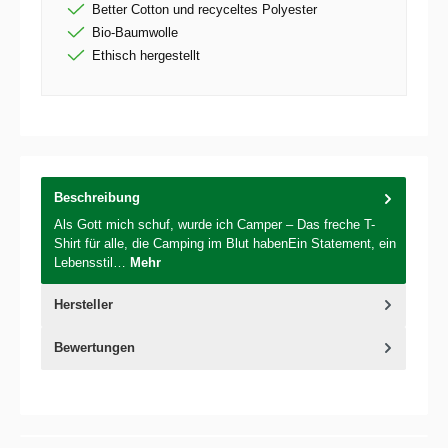
Better Cotton und recyceltes Polyester
Bio-Baumwolle
Ethisch hergestellt
Beschreibung
Als Gott mich schuf, wurde ich Camper – Das freche T-
Shirt für alle, die Camping im Blut habenEin Statement, ein
Lebensstil…
Mehr
Hersteller
Bewertungen