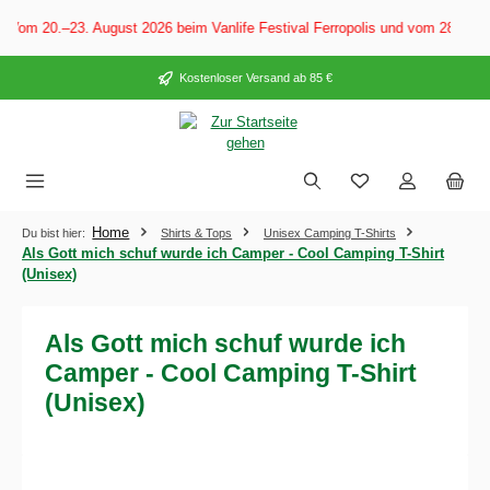
alt springen
Vom 20.–23. August 2026 beim Vanlife Festival Ferropolis und vom 28. Aug
Kostenloser Versand ab 85 €
Home
Du bist hier:
Shirts & Tops
Unisex Camping T-Shirts
Als Gott mich schuf wurde ich Camper - Cool Camping T-Shirt
(Unisex)
Als Gott mich schuf wurde ich
Camper - Cool Camping T-Shirt
(Unisex)
Bildergalerie überspringen