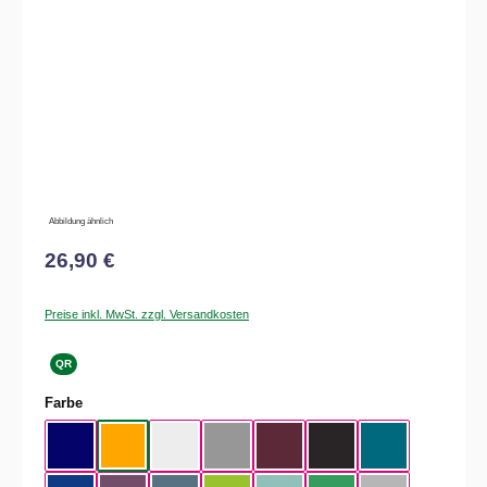
Abbildung ähnlich
26,90 €
Preise inkl. MwSt. zzgl. Versandkosten
QR
auswählen
Farbe
Navy
Apricot
White
Sport Grey
Burgundy
Black
Diva Blue