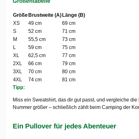
Größentabelle
Größe
Brustweite (A)
Länge (B)
XS
49 cm
69 cm
S
52 cm
71 cm
M
55,5 cm
73 cm
L
59 cm
75 cm
XL
62,5 cm
77 cm
2XL
66 cm
79 cm
3XL
70 cm
80 cm
4XL
74 cm
81 cm
Tipp:
Miss ein Sweatshirt, das dir gut passt, und vergleiche d
Nummer größer – schließlich zählt beim Camping der Kom
Ein Pullover für jedes Abenteuer