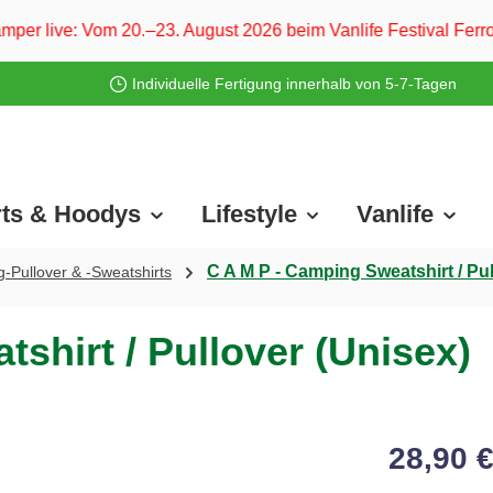
23. August 2026 beim Vanlife Festival Ferropolis und vom 28
Individuelle Fertigung innerhalb von 5-7-Tagen
rts & Hoodys
Lifestyle
Vanlife
C A M P - Camping Sweatshirt / Pul
-Pullover & -Sweatshirts
shirt / Pullover (Unisex)
28,90 