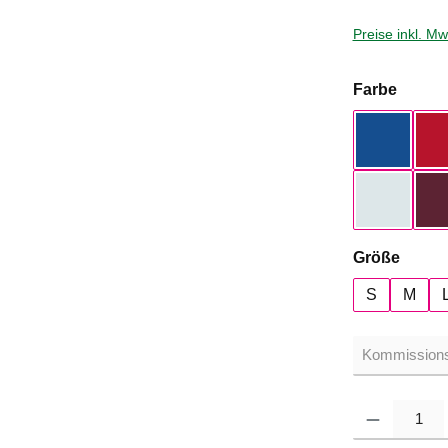
Preise inkl. M
auswä
Farbe
Royal Bl
Pure Sky
auswä
Größe
S
M
Produkt Anzahl: G