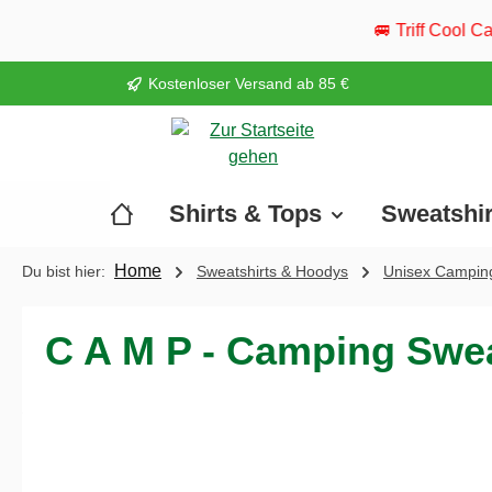
springen
Zur Hauptnavigation springen
🚐 Triff Cool Camper live: Vom 20.–
Kostenloser Versand ab 85 €
Shirts & Tops
Sweatshi
Home
Du bist hier:
Sweatshirts & Hoodys
Unisex Camping
C A M P - Camping Sweat
Bildergalerie überspringen