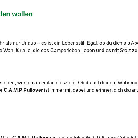
den wollen
 als nur Urlaub – es ist ein Lebensstil. Egal, ob du dich als Ab
te Wahl für alle, die das Camperleben lieben und es mit Stolz z
tehen, wenn man einfach loszieht. Ob du mit deinem Wohnmobil
er
C.A.M.P Pullover
ist immer mit dabei und erinnert dich daran,
t? Der
C.A.M.P Pullover
ist die perfekte Wahl! Ob zum Geburtst