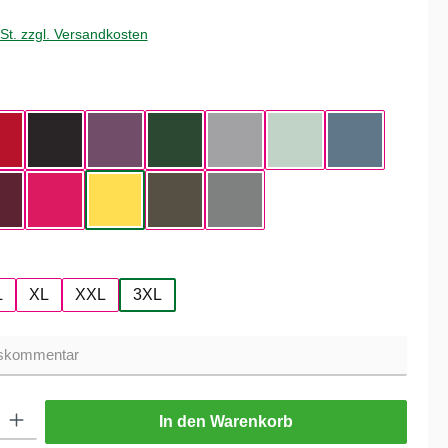
wSt. zzgl. Versandkosten
hlen
ue
Red
Black
Radiant Purple
Bottle Green
Heather Grey
Aqua Green
Nordic Blue
Dark Cherry
Magenta Pink
Yellow Fizz
Kaki
Heather Mid Gray
hlen
L
XL
XXL
3XL
ib den gewünschten Wert ein oder benutze die Schaltflächen um die Anzahl zu er
In den Warenkorb