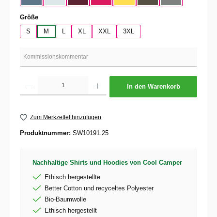
auswählen
Größe
S
M
L
XL
XXL
3XL
Produkt Anzahl: Gib den gewünschten Wert ein oder benutze die Schaltflächen um die 
In den Warenkorb
Zum Merkzettel hinzufügen
Produktnummer:
SW10191.25
Nachhaltige Shirts und Hoodies von Cool Camper
Ethisch hergestellte
Better Cotton und recyceltes Polyester
Bio-Baumwolle
Ethisch hergestellt