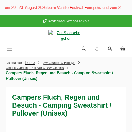
alt springen
 Vom 20.–23. August 2026 beim Vanlife Festival Ferropolis und vom 28. Au
Kostenloser Versand ab 85 €
Home
Du bist hier:
Sweatshirts & Hoodys
Unisex Camping-Pullover & -Sweatshirts
Campers Fluch, Regen und Besuch - Camping Sweatshirt /
Pullover (Unisex)
Campers Fluch, Regen und
Besuch - Camping Sweatshirt /
Pullover (Unisex)