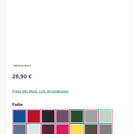
Bildergalerie überspringen
Abbildung ähnlich
28,90 €
Preise inkl. MwSt. zzgl. Versandkosten
auswählen
Farbe
Royal Blue
Red
Black
Radiant Purple
Bottle Green
Heather Grey
Aqua Green
Nordic Blue
Pure Sky
Dark Cherry
Magenta Pink
Yellow Fizz
Kaki
Heather Mid Gra