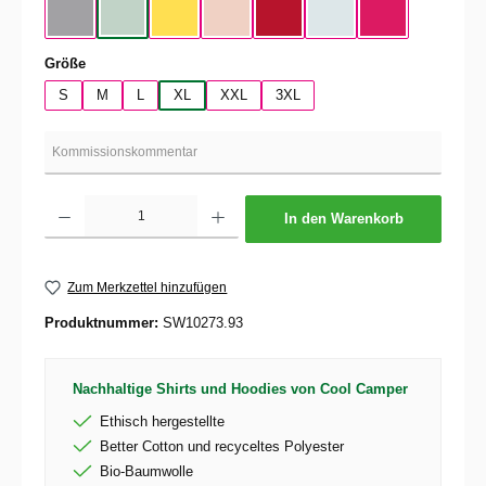
Heather Gray / Black
Aqua Green / Black
Yellow Fizz / Black
Soft Rose / Black
Red / Black
Pure Sky / Black
Magenta Pink / 
auswählen
Größe
S
M
L
XL
XXL
3XL
Produkt Anzahl: Gib den gewünschten Wert ein oder benutze die Schaltflächen um die 
In den Warenkorb
Zum Merkzettel hinzufügen
Produktnummer:
SW10273.93
Nachhaltige Shirts und Hoodies von Cool Camper
Ethisch hergestellte
Better Cotton und recyceltes Polyester
Bio-Baumwolle