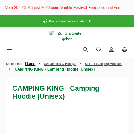
alt springen
: Vom 20.–23. August 2026 beim Vanlife Festival Ferropolis und vom 28. Au
Kostenloser Versand ab 85 €
Home
Du bist hier:
Sweatshirts & Hoodys
Unisex Camping Hoodies
CAMPING KING - Camping Hoodie (Unisex)
CAMPING KING - Camping
Hoodie (Unisex)
Bildergalerie überspringen