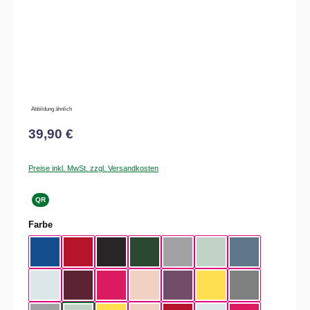
Abbildung ähnlich
39,90 €
Preise inkl. MwSt. zzgl. Versandkosten
QR
auswählen
Farbe
Royal Blue
Red
Black
Bottle Green
Heather Grey
Aqua Green
Nordic Blue
Pure Sky
Dark Cherry
Magenta Pink
Soft Rose
Radial Purple
Yellow Fizz
Heather Mid Gra