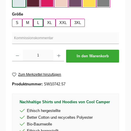
Pure Sky
Dark Cherry
Magenta Pink
Soft Rose
Radial Purple
Yellow Fizz
Heather Mid Gra
auswählen
Größe
S
M
L
XL
XXL
3XL
Produkt Anzahl: Gib den gewünschten Wert ein oder benutze die Schaltflächen um die 
In den Warenkorb
Zum Merkzettel hinzufügen
Produktnummer:
SW10742.57
Nachhaltige Shirts und Hoodies von Cool Camper
Ethisch hergestellte
Better Cotton und recyceltes Polyester
Bio-Baumwolle
Ethisch hergestellt