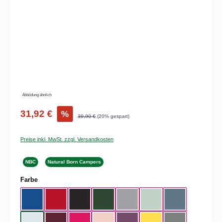
Abbildung ähnlich
31,92 €
%
39,90 €
(20% gespart)
Preise inkl. MwSt. zzgl. Versandkosten
NBC
Natural Born Campers
auswählen
Farbe
Royal Blue
Red
Black
Bottle Green
Heather Grey
Aqua Green
Nordic Blue