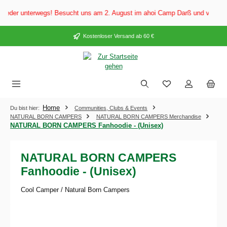
alt springen
der unterwegs! Besucht uns am 2. August im ahoi Camp Darß und vom 3. bis 
Kostenloser Versand ab 60 €
Home
Du bist hier:
Communities, Clubs & Events
NATURAL BORN CAMPERS
NATURAL BORN CAMPERS Merchandise
NATURAL BORN CAMPERS Fanhoodie - (Unisex)
NATURAL BORN CAMPERS
Fanhoodie - (Unisex)
Cool Camper / Natural Born Campers
Bildergalerie überspringen