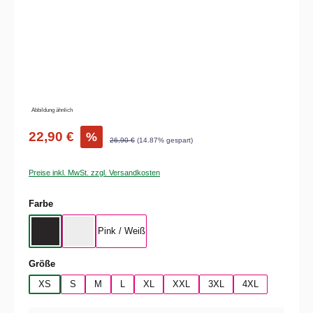
Abbildung ähnlich
22,90 €
%
26,90 €
(14.87% gespart)
Preise inkl. MwSt. zzgl. Versandkosten
auswählen
Farbe
Pink / Weiß
Schwarz / Weiß
Weiß / Schwarz
auswählen
Größe
XS
S
M
L
XL
XXL
3XL
4XL