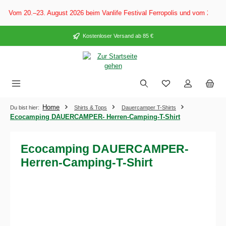
alt springen
: Vom 20.–23. August 2026 beim Vanlife Festival Ferropolis und vom 28. Au
Kostenloser Versand ab 85 €
Home
Du bist hier:
Shirts & Tops
Dauercamper T-Shirts
Ecocamping DAUERCAMPER- Herren-Camping-T-Shirt
Ecocamping DAUERCAMPER-
Herren-Camping-T-Shirt
Bildergalerie überspringen