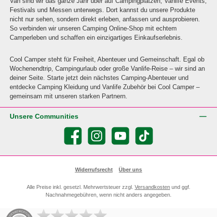
Van sind wir das ganze Jahr über auf Campingplätzen, Vanlife Events,
Festivals und Messen unterwegs. Dort kannst du unsere Produkte
nicht nur sehen, sondern direkt erleben, anfassen und ausprobieren.
So verbinden wir unseren Camping Online-Shop mit echtem
Camperleben und schaffen ein einzigartiges Einkaufserlebnis.
Cool Camper steht für Freiheit, Abenteuer und Gemeinschaft. Egal ob
Wochenendtrip, Campingurlaub oder große Vanlife-Reise – wir sind an
deiner Seite. Starte jetzt dein nächstes Camping-Abenteuer und
entdecke Camping Kleidung und Vanlife Zubehör bei Cool Camper –
gemeinsam mit unseren starken Partnern.
Unsere Communities
Facebook
Instagram
YouTube
TikTok
Widerrufsrecht
Über uns
Alle Preise inkl. gesetzl. Mehrwertsteuer zzgl.
Versandkosten
und ggf.
Nachnahmegebühren, wenn nicht anders angegeben.